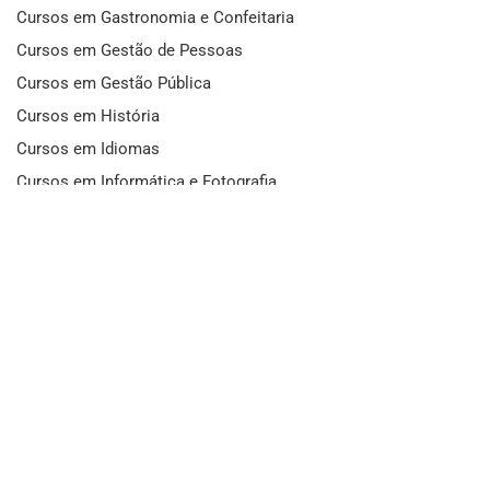
Cursos em Gastronomia e Confeitaria
Cursos em Gestão de Pessoas
Cursos em Gestão Pública
Cursos em História
Cursos em Idiomas
Cursos em Informática e Fotografia
Cursos em Letras
Cursos em Marketing
Cursos em Matemática
Cursos em Mecânica
Cursos em Medicina
Cursos em Meio Ambiente
Cursos em Moda e Beleza
Cursos em Música
Cursos em Odontologia