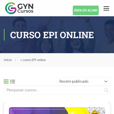
ÁREA DO ALUNO
CURSO EPI ONLINE
Início
»
curso EPI online