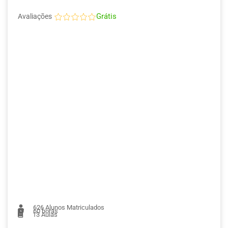
Grátis
Avaliações
626
Alunos Matriculados
60 horas
13
Aulas