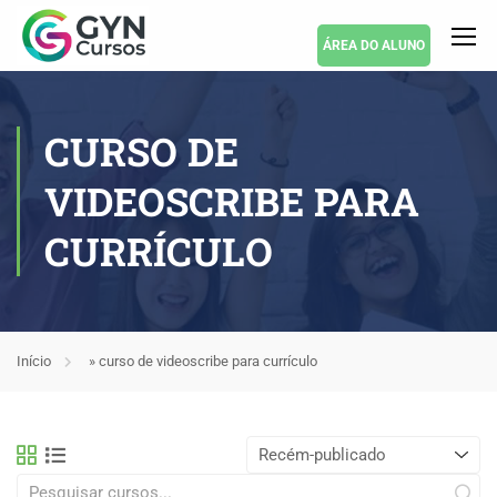
ÁREA DO ALUNO
CURSO DE
VIDEOSCRIBE PARA
CURRÍCULO
Início
»
curso de videoscribe para currículo