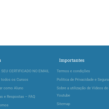
u
Importantes
 SEU CERTIFICADO NO EMAIL
Termos e condições
 todos os Cursos
Política de Privacidade e Segur
ar como Aluno
Sobre a utilização de Vídeos do
Youtube
as e Respostas – FAQ
Sitemap
omos