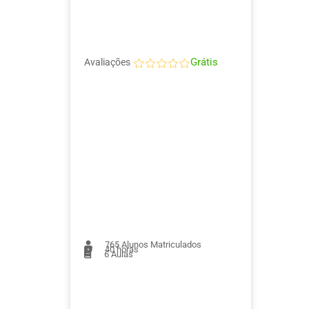
Grátis
Avaliações
765
Alunos Matriculados
40 horas
6
Aulas