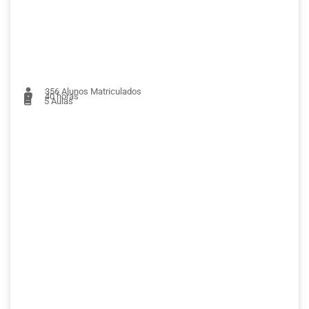
356
Alunos Matriculados
40 horas
5
Aulas