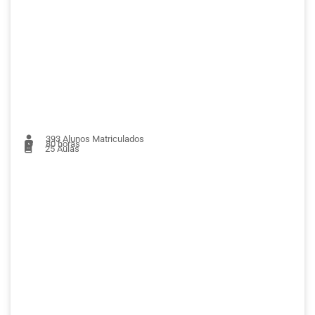
393
Alunos Matriculados
80 horas
25
Aulas