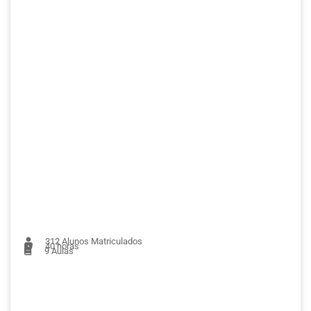
312
Alunos Matriculados
40 horas
9
Aulas