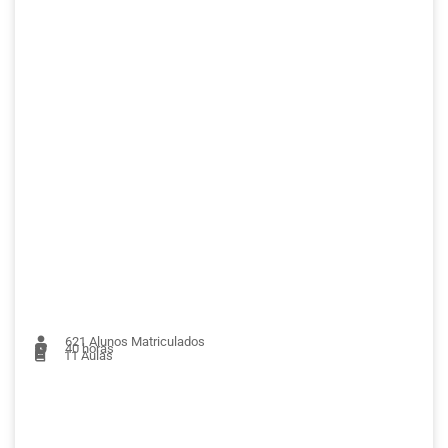
621
Alunos Matriculados
40 horas
11
Aulas