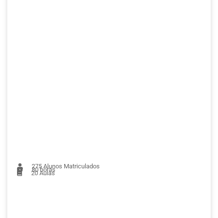
275
Alunos Matriculados
80 horas
20
Aulas