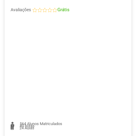
Grátis
Avaliações
564
Alunos Matriculados
80 horas
24
Aulas