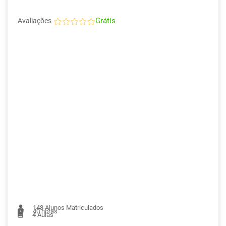
Grátis
Avaliações
148
Alunos Matriculados
40 horas
4
Aulas