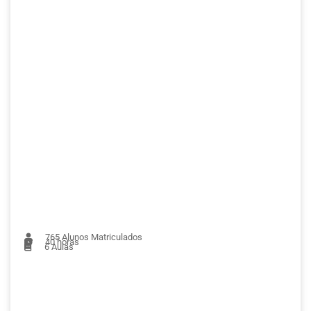
765
Alunos Matriculados
40 horas
6
Aulas