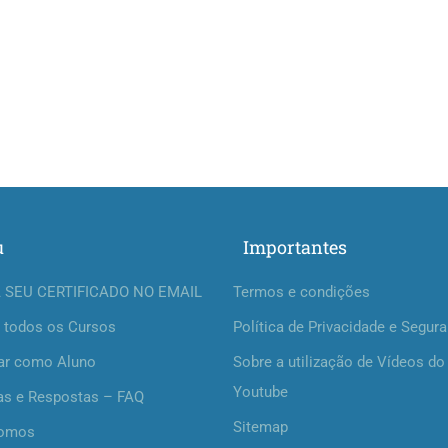
u
Importantes
 SEU CERTIFICADO NO EMAIL
Termos e condições
 todos os Cursos
Política de Privacidade e Segur
ar como Aluno
Sobre a utilização de Vídeos do
Youtube
as e Respostas – FAQ
Sitemap
omos