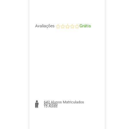
Grátis
Avaliações
642
Alunos Matriculados
60 horas
15
Aulas