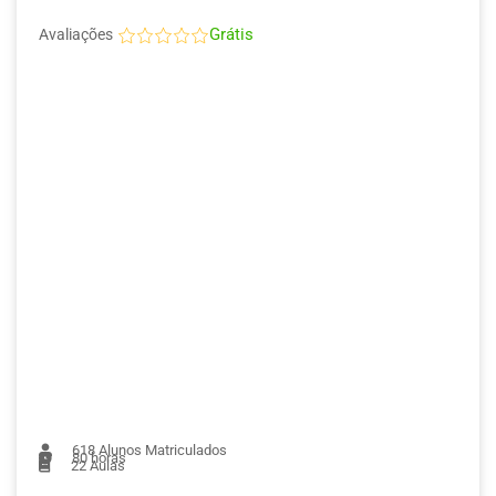
Grátis
Avaliações
618
Alunos Matriculados
80 horas
22
Aulas