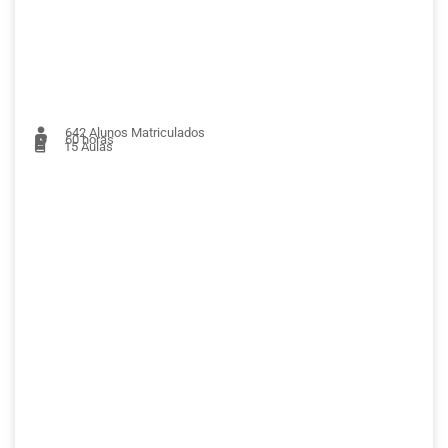
642
Alunos Matriculados
60 horas
15
Aulas