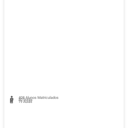
408
Alunos Matriculados
80 horas
19
Aulas