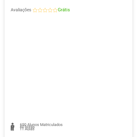
Grátis
Avaliações
650
Alunos Matriculados
60 horas
11
Aulas