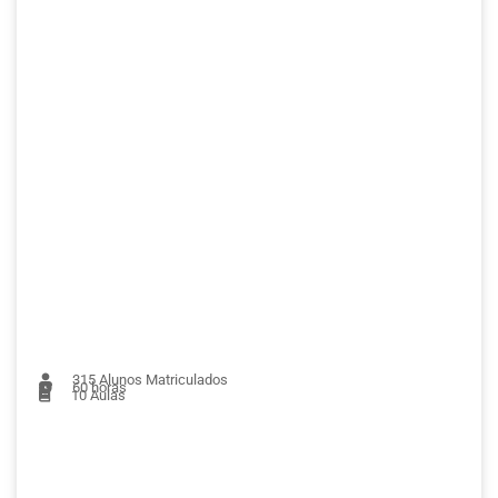
315
Alunos Matriculados
60 horas
10
Aulas