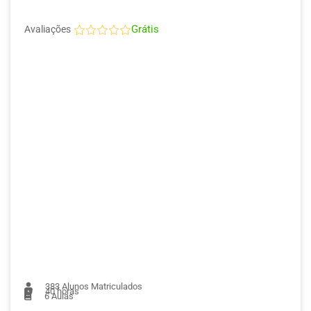
Grátis
Avaliações
383
Alunos Matriculados
40 horas
6
Aulas