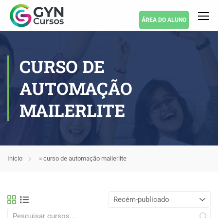
ÁREA DO ALUNO
CURSO DE
AUTOMAÇÃO
MAILERLITE
Início
»
curso de automação mailerlite