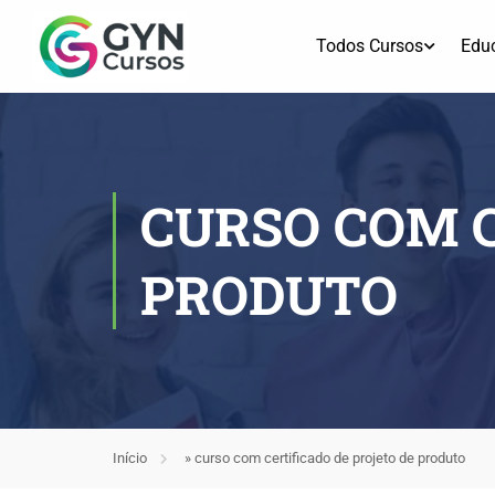
Todos Cursos
Edu
CURSO COM C
PRODUTO
Início
»
curso com certificado de projeto de produto