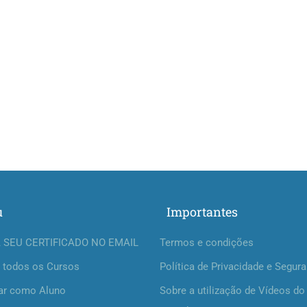
u
Importantes
 SEU CERTIFICADO NO EMAIL
Termos e condições
 todos os Cursos
Política de Privacidade e Segur
ar como Aluno
Sobre a utilização de Vídeos do