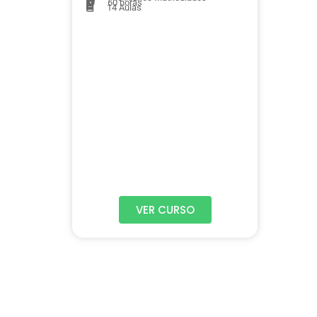
60 horas
14
Aulas
VER CURSO