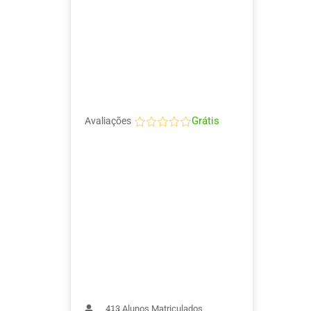
Grátis
Avaliações
413
Alunos Matriculados