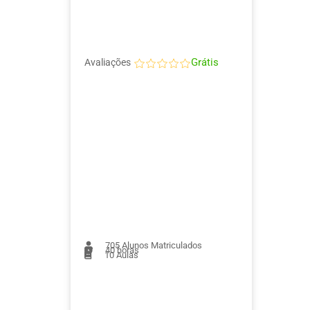
Grátis
Avaliações
705
Alunos Matriculados
40 horas
10
Aulas