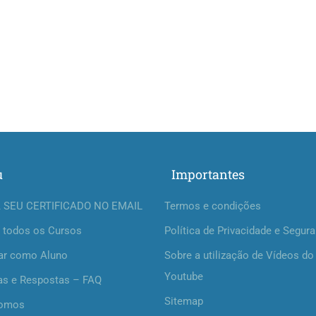
u
Importantes
 SEU CERTIFICADO NO EMAIL
Termos e condições
 todos os Cursos
Política de Privacidade e Segur
ar como Aluno
Sobre a utilização de Vídeos do
Youtube
as e Respostas – FAQ
Sitemap
omos