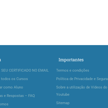
u
Importantes
 SEU CERTIFICADO NO EMAIL
Termos e condições
 todos os Cursos
Política de Privacidade e Segur
ar como Aluno
Sobre a utilização de Vídeos do
Youtube
as e Respostas – FAQ
Sitemap
omos