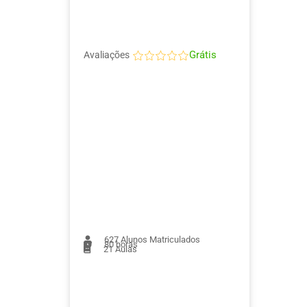
Grátis
Avaliações
627
Alunos Matriculados
80 horas
21
Aulas