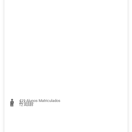
419
Alunos Matriculados
40 horas
12
Aulas