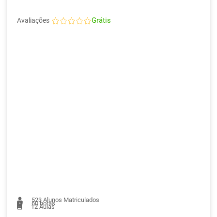
Grátis
Avaliações
523
Alunos Matriculados
60 horas
12
Aulas