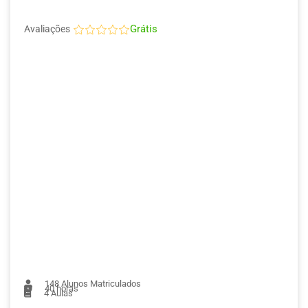
Grátis
Avaliações
148
Alunos Matriculados
40 horas
4
Aulas