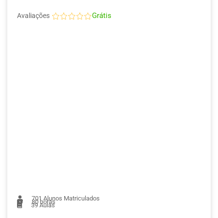
Grátis
Avaliações
701
Alunos Matriculados
80 horas
39
Aulas