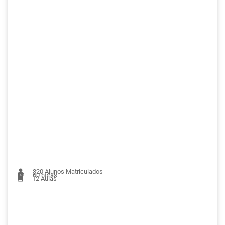
320
Alunos Matriculados
60 horas
12
Aulas