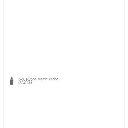
521
Alunos Matriculados
60 horas
22
Aulas