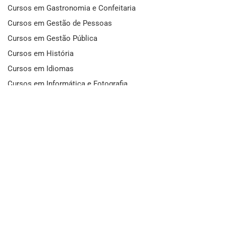
Cursos em Gastronomia e Confeitaria
Cursos em Gestão de Pessoas
Cursos em Gestão Pública
Cursos em História
Cursos em Idiomas
Cursos em Informática e Fotografia
Cursos em Letras
Cursos em Marketing
Cursos em Matemática
Cursos em Mecânica
Cursos em Medicina
Cursos em Meio Ambiente
Cursos em Moda e Beleza
Cursos em Música
Cursos em Odontologia