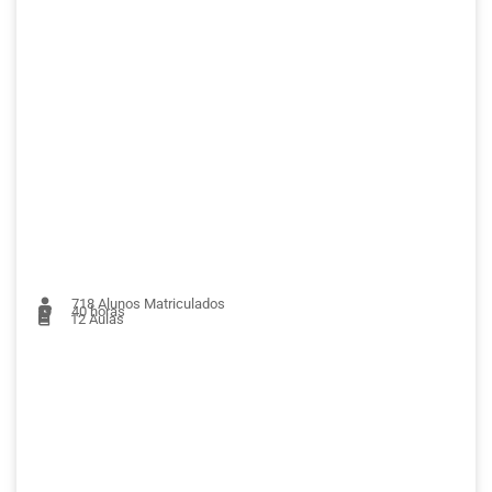
718
Alunos Matriculados
40 horas
12
Aulas