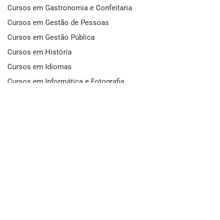
Cursos em Gastronomia e Confeitaria
Cursos em Gestão de Pessoas
Cursos em Gestão Pública
Cursos em História
Cursos em Idiomas
Cursos em Informática e Fotografia
Cursos em Letras
Cursos em Marketing
Cursos em Matemática
Cursos em Mecânica
Cursos em Medicina
Cursos em Meio Ambiente
Cursos em Moda e Beleza
Cursos em Música
Cursos em Odontologia