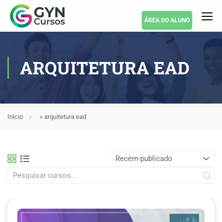
ÁREA DO ALUNO
ARQUITETURA EAD
Início
»
arquitetura ead