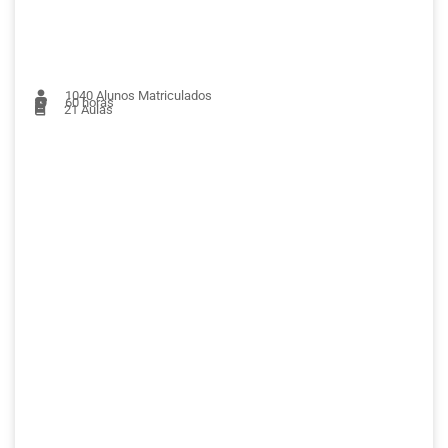
1040
Alunos Matriculados
60 horas
21
Aulas