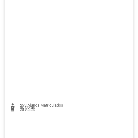
393
Alunos Matriculados
80 horas
25
Aulas