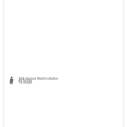
428
Alunos Matriculados
40 horas
14
Aulas