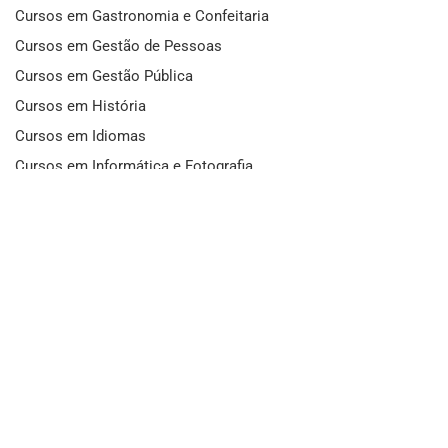
Cursos em Gastronomia e Confeitaria
Cursos em Gestão de Pessoas
Cursos em Gestão Pública
Cursos em História
Cursos em Idiomas
Cursos em Informática e Fotografia
Cursos em Letras
Cursos em Marketing
Cursos em Matemática
Cursos em Mecânica
Cursos em Medicina
Cursos em Meio Ambiente
Cursos em Moda e Beleza
Cursos em Música
Cursos em Odontologia