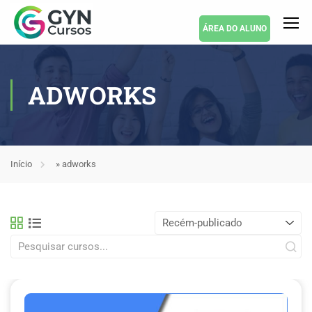
ÁREA DO ALUNO
ADWORKS
Início
»
adworks