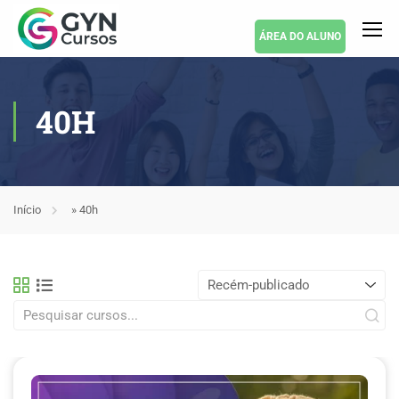
ÁREA DO ALUNO
40H
Início
»
40h