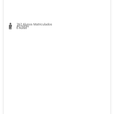
767
Alunos Matriculados
40 horas
6
Aulas