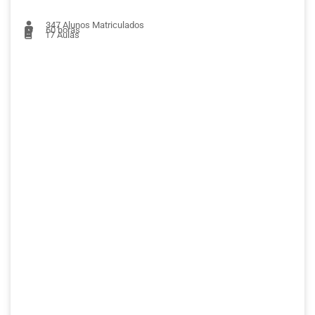
347
Alunos Matriculados
60 horas
17
Aulas